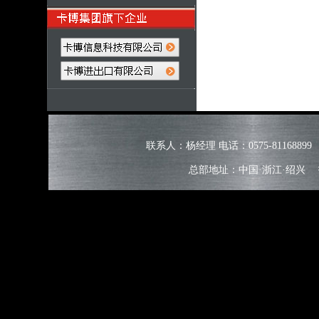
联系人：杨经理 电话：0575-81168899 84788
总部地址：中国·浙江·绍兴 技术